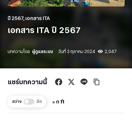
ปี 2567
,
เอกสาร ITA
เอกสาร ITA ปี 2567
บทความโดย
ผู้ดูแลระบบ
วันที่
3 ตุลาคม 2024
2,047
แชร์บทความนี้
Increase
ก
Reset
Decrease
ก
สว่าง
มืด
ก
font
font
font
size.
size.
size.